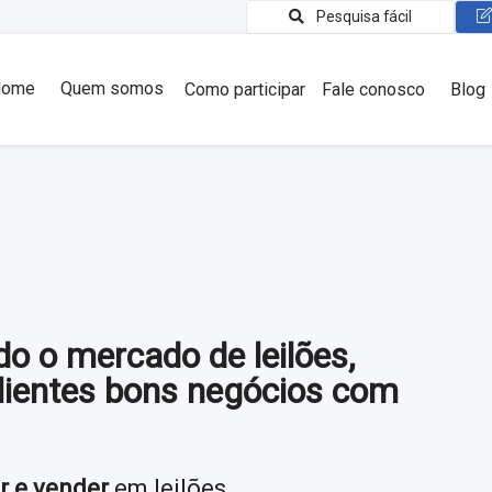
Pesquisa fácil
Home
Quem somos
Como participar
Fale conosco
Blog
o o mercado de leilões,
lientes bons negócios com
r e vender
em leilões.