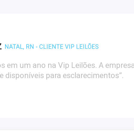
S
PR - CLIENTE VIP LEILÕES
Leilões há 7 anos, já fiz bons negócios 
Sempre indico para vários amigos!”.