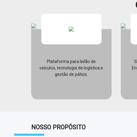
Plataforma para leilão de
S
veículos, tecnologia de logística e
En
gestão de pátios.
NOSSO PROPÓSITO