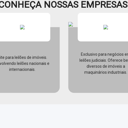
CONHEÇA NOSSAS EMPRESAS
Exclusivo para negócios 
ite para leilões de imóveis.
leilões judiciais. Oferece b
volvendo leilões nacionais e
diversos de imóveis a
internacionais.
maquinários industriais.