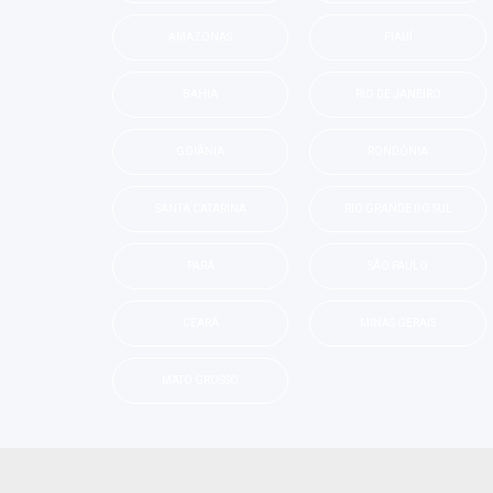
AMAZONAS
PIAUÍ
BAHIA
RIO DE JANEIRO
GOIÂNIA
RONDÔNIA
SANTA CATARINA
RIO GRANDE DO SUL
PARÁ
SÃO PAULO
CEARÁ
MINAS GERAIS
MATO GROSSO